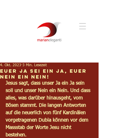
4. Okt. 2023
3 Min. Lesezeit
Euer Ja sei ein Ja, Euer
Nein ein Nein!
Jesus sagt, dass unser Ja ein Ja sein 
soll und unser Nein ein Nein. Und dass 
alles, was dar­über hin­aus­geht, vom 
Bösen stammt. Die lan­gen Ant­wor­ten 
auf die neu­er­lich von fünf Kar­di­nä­len 
vor­ge­tra­ge­nen Dubia kön­nen vor dem 
Mass­stab der Worte Jesu nicht 
bestehen.