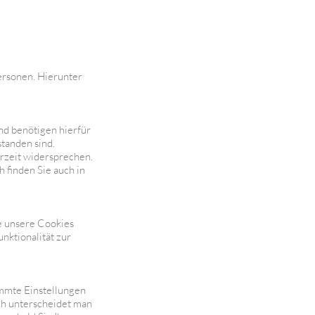
rsonen. Hierunter
d benötigen hierfür
standen sind.
erzeit widersprechen.
 finden Sie auch in
e unsere Cookies
nktionalität zur
immte Einstellungen
ch unterscheidet man