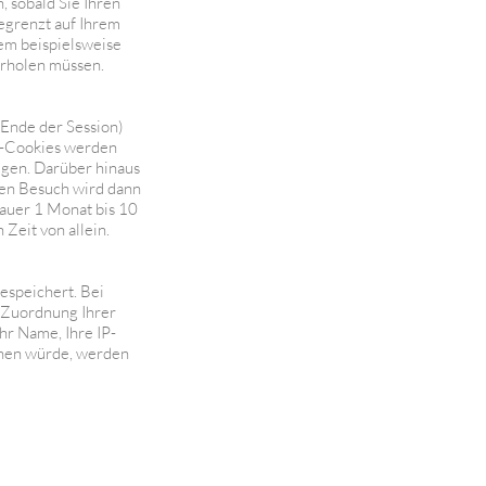
 sobald Sie Ihren
egrenzt auf Ihrem
em beispielsweise
derholen müssen.
Ende der Session)
on-Cookies werden
igen. Darüber hinaus
ren Besuch wird dann
dauer 1 Monat bis 10
 Zeit von allein.
espeichert. Bei
 Zuordnung Ihrer
r Name, Ihre IP-
chen würde, werden