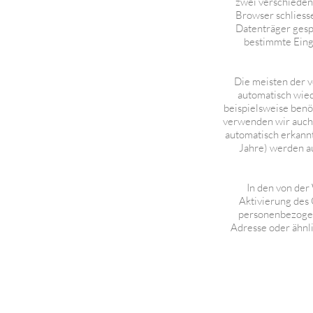
zwei verschieden
Browser schliess
Datenträger gesp
bestimmte Einga
Die meisten der 
automatisch wied
beispielsweise benö
verwenden wir auch 
automatisch erkannt
Jahre) werden au
In den von der
Aktivierung des
personenbezogen
Adresse oder ähnl