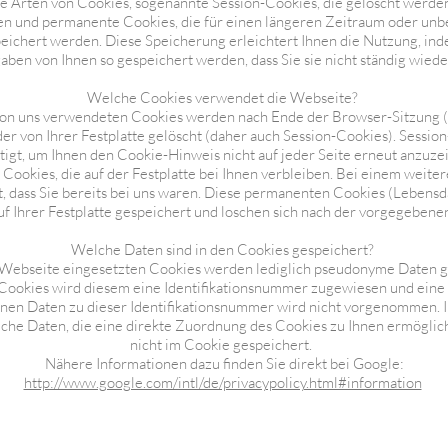
e Arten von Cookies, sogenannte Session-Cookies, die gelöscht werden,
en und permanente Cookies, die für einen längeren Zeitraum oder unb
eichert werden. Diese Speicherung erleichtert Ihnen die Nutzung, ind
ben von Ihnen so gespeichert werden, dass Sie sie nicht ständig wie
Welche Cookies verwendet die Webseite?
von uns verwendeten Cookies werden nach Ende der Browser-Sitzung (
er von Ihrer Festplatte gelöscht (daher auch Session-Cookies). Sessi
tigt, um Ihnen den Cookie-Hinweis nicht auf jeder Seite erneut anzuze
Cookies, die auf der Festplatte bei Ihnen verbleiben. Bei einem weite
, dass Sie bereits bei uns waren. Diese permanenten Cookies (Lebens
f Ihrer Festplatte gespeichert und loschen sich nach der vorgegebenen
Welche Daten sind in den Cookies gespeichert?
 Webseite eingesetzten Cookies werden lediglich pseudonyme Daten g
 Cookies wird diesem eine Identifikationsnummer zugewiesen und eine
en Daten zu dieser Identifikationsnummer wird nicht vorgenommen. Ih
iche Daten, die eine direkte Zuordnung des Cookies zu Ihnen ermögli
nicht im Cookie gespeichert.
Nähere Informationen dazu finden Sie direkt bei Google:
http://www.google.com/intl/de/privacypolicy.html#information
Impressum
Datenschutz