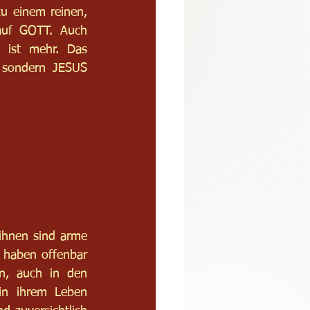
u einem reinen, 
auf GOTT. Auch 
 ist mehr. Das 
 sondern JESUS 
 
ihnen sind arme 
 haben offenbar 
n, auch in den 
n ihrem Leben 