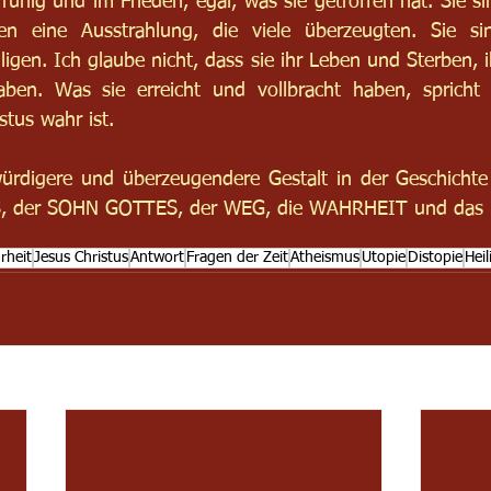
uhig und im Frieden, egal, was sie getroffen hat. Sie sin
ten eine Ausstrahlung, die viele überzeugten. Sie s
igen. Ich glaube nicht, dass sie ihr Leben und Sterben, 
aben. Was sie erreicht und vollbracht haben, spricht d
tus wahr ist. 
würdigere und überzeugendere Gestalt in der Geschichte
, der SOHN GOTTES, der WEG, die WAHRHEIT und das
rheit
Jesus Christus
Antwort
Fragen der Zeit
Atheismus
Utopie
Distopie
Heil