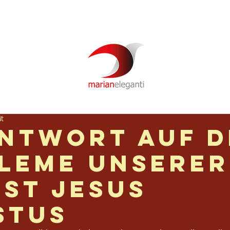
Newsletter
Über mich
Video
Podcast
it
Antwort auf d
leme unserer
ist Jesus
stus