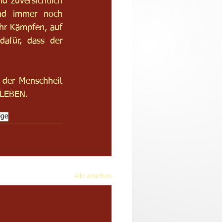
d zuversichtlich 
ind immer noch 
ihr Kämpfen, auf 
afür, dass der 
 der Menschheit 
 LEBEN.
ige
Alle ansehen