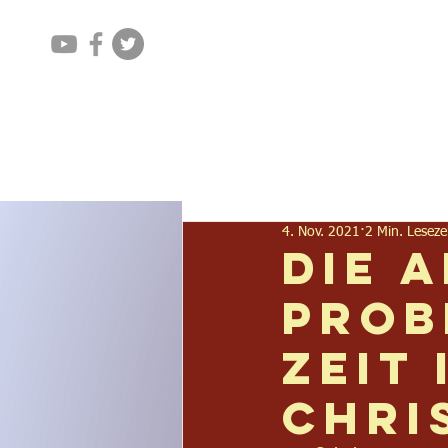
Home
Aktuelles
4. Nov. 2021
2 Min. Leseze
Die 
Prob
Zeit 
Chri