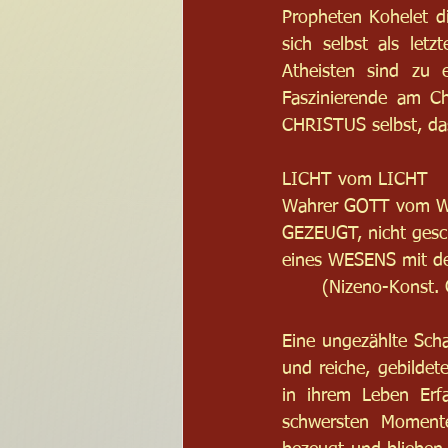
Propheten Kohelet di
sich selbst als let
Atheisten sind zu e
Faszinierende am Ch
CHRISTUS selbst, d
LICHT vom LICHT
Wahrer GOTT vom W
GEZEUGT, nicht gesc
eines WESENS mit d
	(Nizeno-Konst.
Eine ungezählte Sch
und reiche, gebildet
in ihrem Leben Erf
schwersten Moment