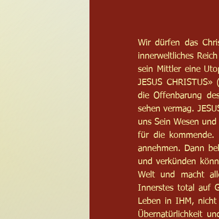
Wir dürfen das Chri
innerweltliches Reic
sein Mittler eine Uto
JESUS CHRISTUS» (R
die Offenbarung de
sehen vermag. JESUS
uns Sein Wesen und An
für die kommende. 
annehmen. Dann bek
und verkünden könne
Welt und macht al
Innerstes total auf
Leben in IHM, nicht 
Übernatürlichkeit u