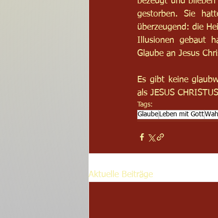
bezeugt und blieben r
gestorben. Sie hat
überzeugend: die Heil
Illusionen gebaut h
Glaube an Jesus Chris
Es gibt keine glaub
als JESUS CHRISTUS
Tags:
Glaube
Leben mit Gott
Wah
Aktuelle Beiträge