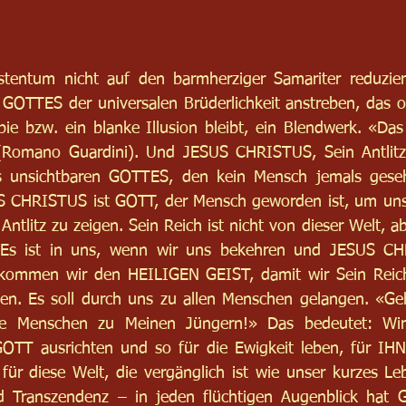
stentum nicht auf den barmherziger Samariter reduzier
h GOTTES der universalen Brüderlichkeit anstreben, das oh
pie bzw. ein blanke Illusion bleibt, ein Blendwerk. «Das
omano Guardini). Und JESUS CHRISTUS, Sein Antlitz 
s unsichtbaren GOTTES, den kein Mensch jemals gese
 CHRISTUS ist GOTT, der Mensch geworden ist, um uns 
tlitz zu zeigen. Sein Reich ist nicht von dieser Welt, a
Es ist in uns, wenn wir uns bekehren und JESUS CHR
ommen wir den HEILIGEN GEIST, damit wir Sein Reich
n. Es soll durch uns zu allen Menschen gelangen. «Geht
le Menschen zu Meinen Jüngern!» Das bedeutet: Wir
 GOTT ausrichten und so für die Ewigkeit leben, für IH
für diese Welt, die vergänglich ist wie unser kurzes Leb
nd Transzendenz – in jeden flüchtigen Augenblick hat