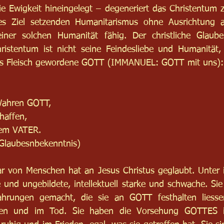
e Ewigkeit hineingelegt – degeneriert das Christentum z
ztes Ziel setzenden Humanitarismus ohne Ausrichtung 
iner solchen Humanität fähig. Der christliche Glaube
ristentum ist nicht seine Feindesliebe und Humanität,
as Fleisch gewordene GOTT (IMMANUEL: GOTT mit uns):
ahren GOTT,
haffen,
em VATER. 
 Glaubesnbekenntnis)
ar von Menschen hat an Jesus Christus geglaubt. Unter 
e und ungebildete, intellektuell starke und schwache. Sie
ahrungen gemacht, die sie an GOTT festhalten liesse
en und im Tod. Sie haben die Vorsehung GOTTES i