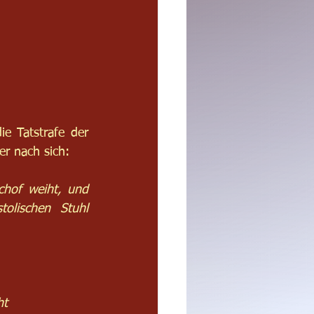
 Tatstrafe der 
r nach sich:
hof weiht, und 
lischen Stuhl 
ht