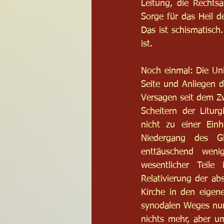
Leitung, die Rechts
Sorge für das Heil d
Das ist schismatisch
ist.
Noch einmal: Die Univ
Seite und Anliegen d
Versagen seit dem Zw
Scheitern der Litur
nicht zu einer Einh
Niedergang des Gl
enttäuschend weni
wesentlicher Teile
Relativierung der abs
Kirche in den eigen
synodalen Weges nur 
nichts mehr, aber u