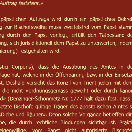
Auftrag feststeht.»
päpstlichen Auftrags wird durch ein päpstliches Dekre
ag zur Bischofsweihe muss zweifelsfrei vom Papst stamm
g durch den Papst vorliegt, erfüllt den Tatbestand de
ng, sich jurisidiktionell dem Papst zu unterwerfen, indem
ierung) festgehalten wird.
ystici Corporis), dass die Ausübung des Amtes in de
ndlage hat, welche in der Offenbarung bzw. in der Einsetz
st. Deshalb versieht das Konzil von Trient jeden mit de
t, die nicht «ordnungsgemäss geweiht oder durch kanoni
nd» (Denzinger-Schönmetz Nr. 1777 hält dazu fest, dass 
setzte Bischöfe gültige Träger des apostolischen Amtes si
 «Diebe und Räuber». Denn solche Vorgänge betreffen direk
e, die durch rechtliche Bindungen sichtbar ist. Praktis
genwillige, vom Papst nicht autorisierte Bischofsw