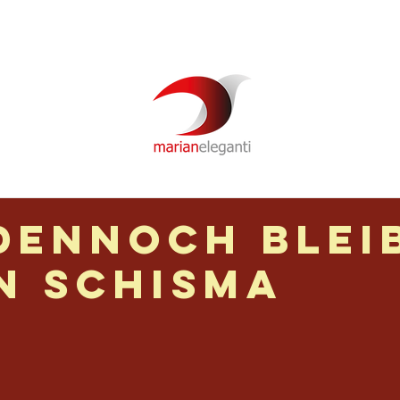
Newsletter
Über mich
Video
Podcast
Dennoch blei
in Schisma