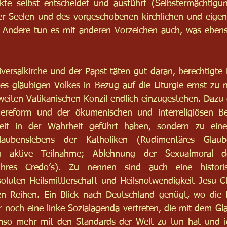
akte selbst entscheidet und ausführt (Selbstermächtigu
er Seelen und des vorgeschobenen kirchlichen und eigen
. Andere tun es mit anderen Vorzeichen auch, was ebenso
ersalkirche und der Papst täten gut daran, berechtigte K
es gläubigen Volkes in Bezug auf die Liturgie ernst zu 
eiten Vatikanischen Konzil endlich einzugestehen. Dazu 
giereform und der ökumenischen und interreligiösen B
eit in der Wahrheit geführt haben, sondern zu einem
aubenslebens der Katholiken (Rudimentäres Glaub
g aktive Teilnahme; Ablehnung der Sexualmoral d
 ihres Credo’s). Zu nennen sind auch eine historisc
oluten Heilsmittlerschaft und Heilsnotwendigkeit Jesu Ch
en Reihen. Ein Blick nach Deutschland genügt, wo die 
noch eine linke Sozialagenda vertreten, die mit dem Gla
mso mehr mit den Standards der Welt zu tun hat und id