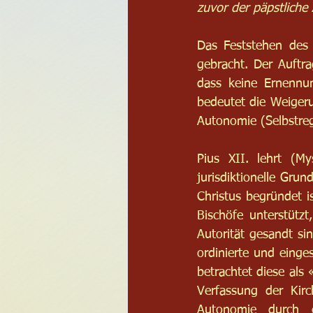
zuvor der päpstliche 
Das Feststehen des 
gebracht. Der Auftr
dass keine Ernennun
bedeutet die Weigeru
Autonomie (Selbstreg
Pius XII. lehrt (M
jurisdiktionelle Gru
Christus begründet i
Bischöfe unterstütz
Autorität gesandt si
ordinierte und einge
betrachtet diese als
Verfassung der Kirch
Autonomie durch ei