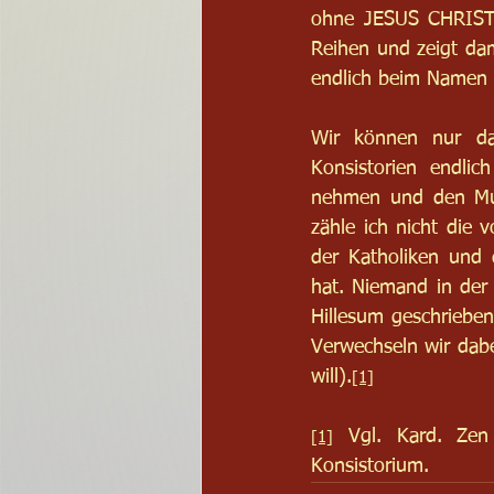
ohne JESUS CHRISTU
Reihen und zeigt dam
endlich beim Namen n
Wir können nur da
Konsistorien endlic
nehmen und den Mut 
zähle ich nicht die 
der Katholiken und 
hat. Niemand in der
Hillesum geschrieben 
Verwechseln wir dabe
will).
[1]
 Vgl. Kard. Zen 
[1]
Konsistorium.