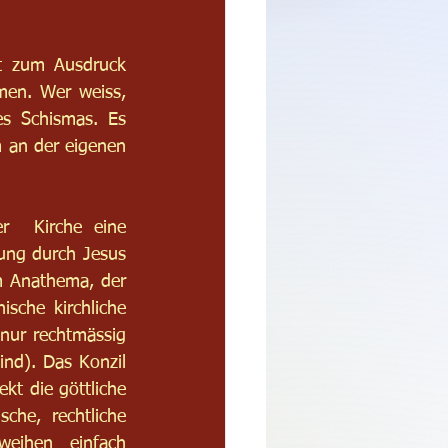
t zum Ausdruck 
en. Wer weiss, 
s Schismas. Es 
 an der eigenen 
r  Kirche eine 
ung durch Jesus 
m Anathema, der 
sche kirchliche 
nur rechtmässig 
nd). Das Konzil 
t die göttliche 
che, rechtliche 
eihen einfach 