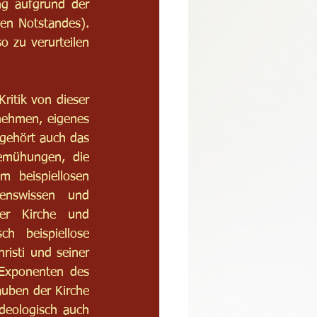
ng aufgrund der 
en Notstandes). 
 zu verurteilen 
ritik von dieser 
nehmen, eigenes 
gehört auch das 
emühungen, die 
 beispiellosen 
enswissen und 
er Kirche und 
h beispiellose 
risti und seiner 
Exponenten des 
uben der Kirche 
eologisch auch 