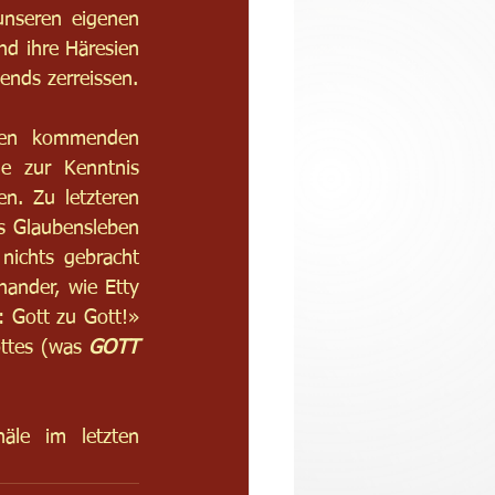
nseren eigenen 
d ihre Häresien 
ends zerreissen.
den kommenden 
he zur Kenntnis 
. Zu letzteren 
s Glaubensleben 
ichts gebracht 
nder, wie Etty 
: Gott zu Gott!» 
ttes (was 
GOTT
le im letzten 