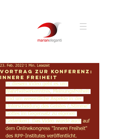
23. Feb. 2022
1 Min. Lesezeit
Vortrag zur Konferenz:
Innere Freiheit
In diesem Video geht es um 
Wahrheitserkenntnis, Meinungsfreiheit 
und um wesentliche Aspekte in der 
Unterscheidung des Geistes („Stimme“ 
Gottes im Gegensatz zu eigenen 
Gedanken). Das Video wurde auch
 auf 
dem Onlinekongress "Innere Freiheit" 
des RPP-Institutes veröffentlicht.