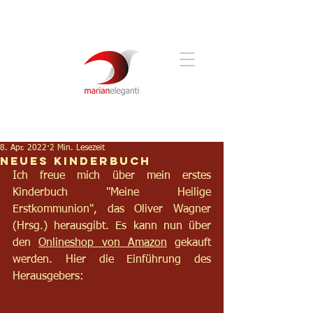
8. Apr. 2022
2 Min. Lesezeit
Neues Kinderbuch
Ich freue mich über mein erstes 
Kinderbuch "Meine Heilige 
Erstkommunion", das Oliver Wagner 
(Hrsg.) herausgibt. Es kann nun über 
den 
Onlineshop von Amazon
 gekauft 
werden. Hier die Einführung des 
Herausgebers: