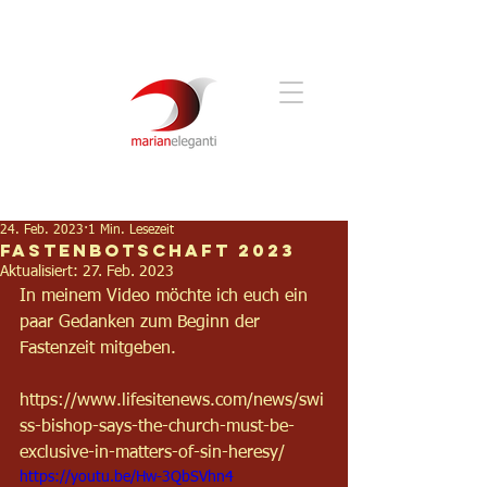
24. Feb. 2023
1 Min. Lesezeit
Fastenbotschaft 2023
Aktualisiert:
27. Feb. 2023
In meinem Video möchte ich euch ein 
paar Gedanken zum Beginn der 
Fastenzeit mitgeben. 
https://www.lifesitenews.com/news/swi
ss-bishop-says-the-church-must-be-
exclusive-in-matters-of-sin-heresy/
https://youtu.be/Hw-3QbSVhn4