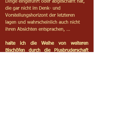
Dinge eingeführt oder abgeschafft hat, 
die gar nicht im Denk- und 
Vorstellungshorizont der letzteren 
lagen und wahrscheinlich auch nicht 
ihren Absichten entsprachen, …
halte ich die Weihe von weiteren 
Bischöfen durch die Piusbruderschaft 
ohne ausdrückliche, päpstliche 
Legitimation (Ernennung), für einen 
definitiv schismatischen Akt, der nicht 
durch die genannten Mängel 
gerechtfertigt werden kann.
Anzuraten bleibt:
1.    eine ehrliche Auseinandersetzung 
mit der Liturgiereform und einigen 
Aussagen des Konzils,