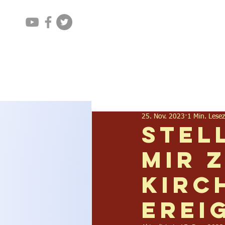
Home
Aktuelles
25. Nov. 2023
1 Min. Lesez
Stel
mir 
kirc
Erei