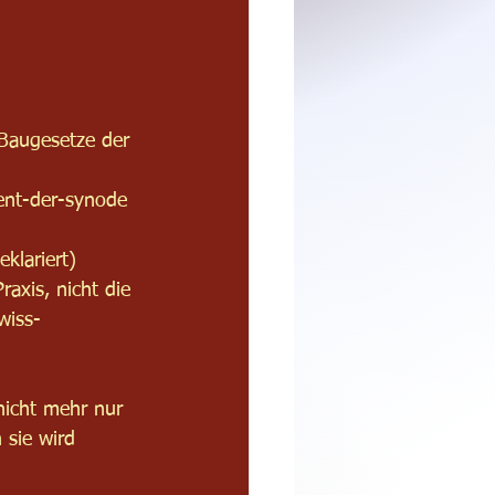
 Baugesetze der 
ent-der-synode
klariert) 
raxis, nicht die 
wiss-
 nicht mehr nur 
 sie wird 