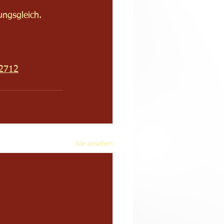
ungsgleich. 
82712
Alle ansehen