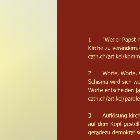
1      "Weder Papst 
Kirche zu verändern.
cath.ch/artikel/kom
2      Worte, Worte, 
Schisma wird sich wei
Worte entscheiden j
cath.ch/artikel/paro
3      Auflösung kirc
auf dem Kopf gestell
geradezu demokratisc