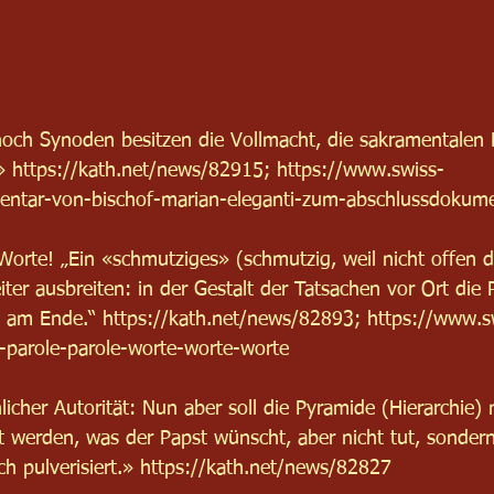
noch Synoden besitzen die Vollmacht, die sakramentalen
» 
https://kath.net/news/82915
; 
https://www.swiss-
mentar-von-bischof-marian-eleganti-zum-abschlussdokum
Worte! „Ein «schmutziges» (schmutzig, weil nicht offen de
ter ausbreiten: in der Gestalt der Tatsachen vor Ort die P
a am Ende.“ 
https://kath.net/news/82893
; 
https://www.s
le-parole-parole-worte-worte-worte
hlicher Autorität: Nun aber soll die Pyramide (Hierarchie)
t werden, was der Papst wünscht, aber nicht tut, sondern
h pulverisiert.» 
https://kath.net/news/82827