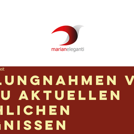
Newsletter
Über mich
Video
Podcast
eit
lungnahmen 
zu aktuellen
hlichen
gnissen