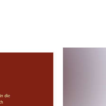
s
Termine
Kontakt
s
n die
ch