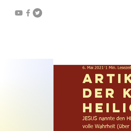
Home
Aktuelles
6. Mai 2021
1 Min. Lesezei
Arti
der 
HEIL
JESUS nannte den HE
volle Wahrheit (über 