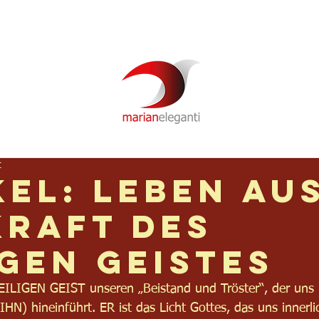
Newsletter
Über mich
Video
Podcast
t
kel: Leben au
Kraft des
IGEN GEISTES
ILIGEN GEIST unseren „Beistand und Tröster“, der uns i
IHN) hineinführt. ER ist das Licht Gottes, das uns innerli