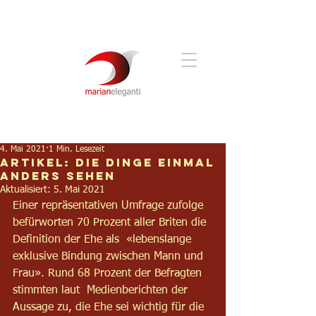
4. Mai 2021
1 Min. Lesezeit
Artikel: Die Dinge einmal
anders sehen
Aktualisiert:
5. Mai 2021
Einer repräsentativen Umfrage zufolge 
befürworten 70 Prozent aller Briten die 
Definition der Ehe als  «lebenslange 
exklusive Bindung zwischen Mann und 
Frau». Rund 68 Prozent der Befragten 
stimmten laut  Medienberichten der 
Aussage zu, die Ehe sei wichtig für die 