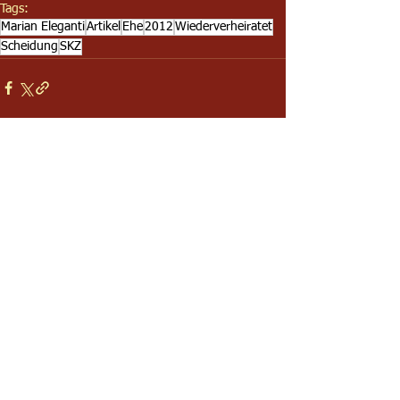
Tags:
Marian Eleganti
Artikel
Ehe
2012
Wiederverheiratet
Scheidung
SKZ
Alle ansehen
Aktuelle Beiträge