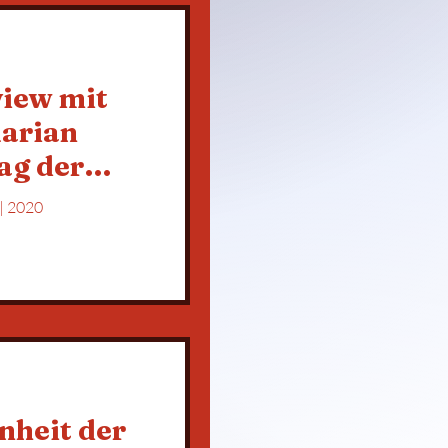
view mit
arian
ag der
Podcast| Radio Maria Schweiz | 2020
nheit der