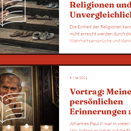
Religionen und
Unvergleichlic
Offenbarung i
Die Einheit der Religionen ka
Christus
nicht erreicht werden durch die Einebnung ihrer
5. Mai 2021
Vortrag: Mein
persönlichen
Erinnerungen 
Johannes Paul I
Johannes Paul II. war in viele
Von Anfang an hat er auf die Erneuerung von Ehe