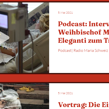
5. Mai 2021
Podcast: Inter
Weihbischof M
Eleganti zum T
Kranken
5. Mai 2021
Vortrag: Die Ei