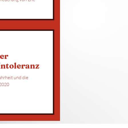
n
der
Intoleranz
hrheit und die
leranz von heute. Artikel | 2020