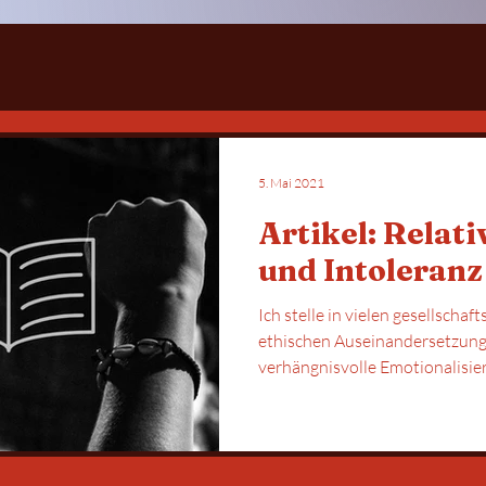
5. Mai 2021
Artikel: Relat
und Intoleranz
Ich stelle in vielen gesellschaf
ethischen Auseinandersetzung
verhängnisvolle Emotionalisier