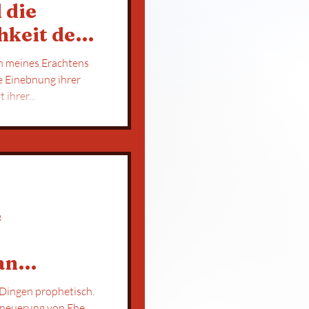
 die
hkeit der
n Jesus
nn meines Erachtens
Wahrheitsansprüche und damit ihrer...
e
an
I. und die
n Dingen prophetisch.