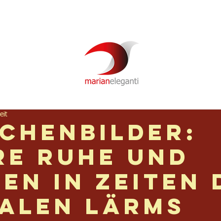
Newsletter
Über mich
Video
Podcast
eit
chenbilder:
re Ruhe und
den in Zeiten 
talen Lärms