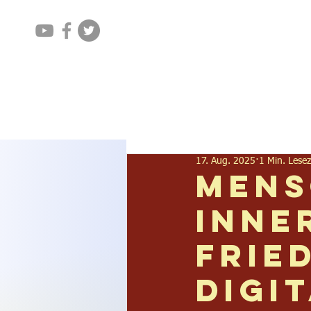
Home
Aktuelles
17. Aug. 2025
1 Min. Lesez
Mens
Inne
Frie
digi