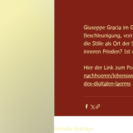
Giuseppe Gracia im G
Beschleunigung, von
die Stille als Ort d
inneren Frieden? Ist
Hier der Link zum Po
nachhoeren/lebenswe
des-digitalen-laerms
Aktuelle Beiträge