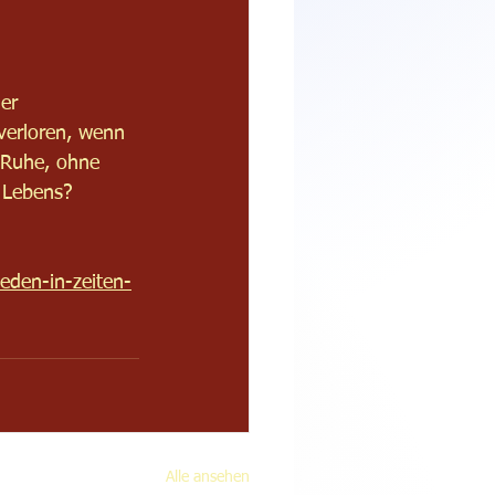
er 
verloren, wenn 
 Ruhe, ohne 
s Lebens?
eden-in-zeiten-
Alle ansehen