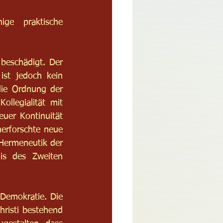
ge praktische 
beschädigt. Der 
ist jedoch kein 
die Ordnung der 
llegialität mit 
uer Kontinuität 
rforschte neue 
Hermeneutik der 
is des Zweiten 
 Demokratie. Die 
hristi bestehend 