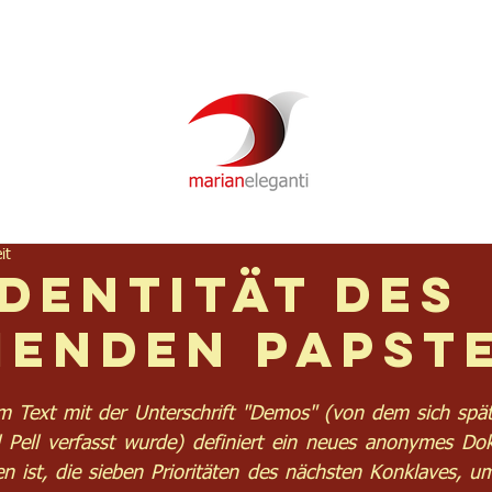
Newsletter
Über mich
Video
Podcast
it
Identität des
enden Papst
 Text mit der Unterschrift "Demos" (von dem sich später
l Pell verfasst wurde) definiert ein neues anonymes Do
 ist, die sieben Prioritäten des nächsten Konklaves, um