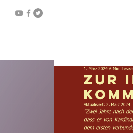
Home
Aktuelles
1. März 2024
6 Min. Leseze
Zur 
komm
Aktualisiert:
2. März 2024
"Zwei Jahre nach dem
dass er von Kardina
dem ersten verbunden