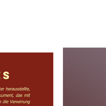
s
Termine
Kontakt
es
 herausstellte, 
kument, das mit 
 die Verwirrung 