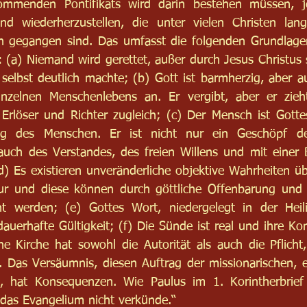
mmenden Pontifikats wird darin bestehen müssen, je
d wiederherzustellen, die unter vielen Christen lang
n gegangen sind. Das umfasst die folgenden Grundlagen,
 (a) Niemand wird gerettet, außer durch Jesus Christus s
 selbst deutlich machte; (b) Gott ist barmherzig, aber a
nzelnen Menschenlebens an. Er vergibt, aber er zieh
 Erlöser und Richter zugleich; (c) Der Mensch ist Gott
ung des Menschen. Er ist nicht nur ein Geschöpf de
auch des Verstandes, des freien Willens und mit einer 
d) Es existieren unveränderliche objektive Wahrheiten üb
ur und diese können durch göttliche Offenbarung und
t werden; (e) Gottes Wort, niedergelegt in der Heilige
dauerhafte Gültigkeit; (f) Die Sünde ist real und ihre Ko
ne Kirche hat sowohl die Autorität als auch die Pflicht, 
 Das Versäumnis, diesen Auftrag der missionarischen, e
 hat Konsequenzen. Wie Paulus im 1. Korintherbrief (
das Evangelium nicht verkünde.“