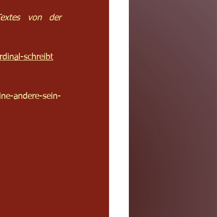
xtes von der 
dinal-schreibt
ine-andere-sein-