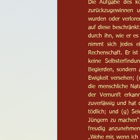
Die Aufgabe des ko
zurückzugewinnen un
wurden oder verlore
auf diese beschränkt:
durch ihn, wie er es
nimmt sich jedes ei
Rechenschaft. Er ist
keine Selbsterfind
Begierden, sondern 
Ewigkeit versehen; (
die menschliche Nat
der Vernunft erkann
zuverlässig und hat 
tödlich; und (g) Sei
Jüngern zu machen“.
freudig anzunehmen,
„Wehe mir, wenn ich 