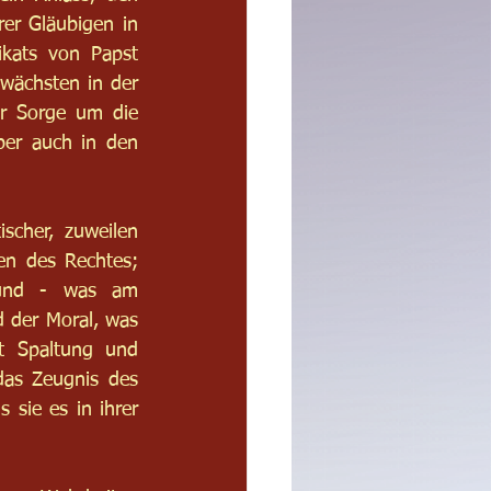
er Gläubigen in 
ikats von Papst 
wächsten in der 
r Sorge um die 
er auch in den 
scher, zuweilen 
en des Rechtes; 
 und - was am 
 der Moral, was 
t Spaltung und 
das Zeugnis des 
 sie es in ihrer 