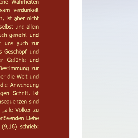
ne Wahrheiten 
sam verdunkelt 
 ist aber nicht 
elbst und allein 
uch gerecht und 
t uns auch zur 
es Geschöpf und 
r Gefühle und 
Bestimmung zur 
er die Welt und 
 die Anwendung 
n Schrift, ist 
nsequenzen sind 
„alle Völker zu 
rlösenden Liebe 
9,16) schrieb: 