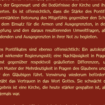
n der Gegenwart und die Bedürfnisse der Kirche und ihr
ten. Es ist offensichtlich, dass die Stärke des Pontif
 verstärkten Betonung des Mitgefühls gegenüber den Sch
 in dem Einsatz für die Armen und Ausgegrenzten, in de
fung und den daraus resultierenden Umweltfragen, ab
denden und Ausgegrenzten in ihrer Not zu begleiten.
 Pontifikates sind ebenso offensichtlich: Ein autokrati
d wirkender Regierungsstil; eine Nachlässigkeit in Frag
lbst gegenüber respektvoll geäußerten Differenzen,
in Muster der Mehrdeutigkeit in Fragen des Glaubens und
r den Gläubigen führt. Verwirrung wiederum beförder
rgräbt das Vertrauen in das Wort Gottes. Sie schwächt 
bnis ist eine Kirche, die heute stärker gespalten ist, als
jemals war.