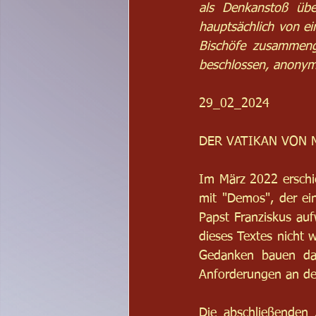
als Denkanstoß über
hauptsächlich von ei
Bischöfe zusammeng
beschlossen, anonym
29_02_2024
DER VATIKAN VON
Im März 2022 erschie
mit "Demos", der ei
Papst Franziskus auf
dieses Textes nicht 
Gedanken bauen dah
Anforderungen an de
Die abschließenden J