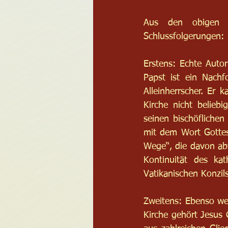
Aus den obigen Be
Schlussfolgerungen:
Erstens: Echte Autor
Papst ist ein Nachf
Alleinherrscher. Er 
Kirche nicht beliebi
seinen bischöflichen
mit dem Wort Gottes
Wege“, die davon abw
Kontinuität des kat
Vatikanischen Konzils
Zweitens: Ebenso weni
Kirche gehört Jesus C